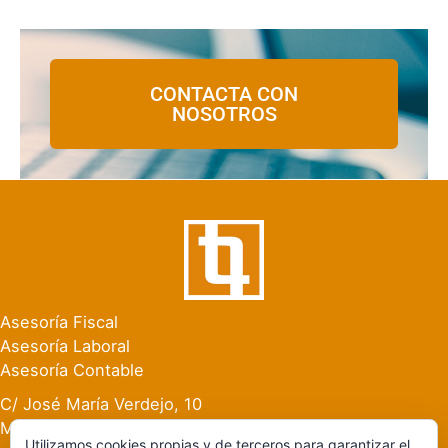
CONTACTA CON
NOSOTROS
Asesoría Fiscal
Asesoría Laboral
Asesoría Contable
C/ José María Verdejo, 10
Manises (Valencia)
Utilizamos cookies propias y de terceros para garantizar el