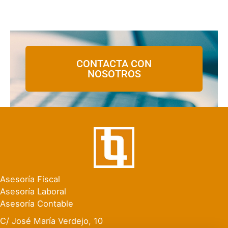
CONTACTA CON
NOSOTROS
Asesoría Fiscal
Asesoría Laboral
Asesoría Contable
C/ José María Verdejo, 10