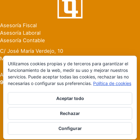
Asesoría Fiscal
Asesoría Laboral
Asesoría Contable
C/ José María Verdejo, 10
Manises (Valencia)
Utilizamos cookies propias y de terceros para garantizar el
funcionamiento de la web, medir su uso y mejorar nuestros
Atención al Cliente:
servicios. Puede aceptar todas las cookies, rechazar las no
96 154 59 56
necesarias o configurar sus preferencias.
Política de cookies
Aceptar todo
2026 © Asesoría Botet Manises · Diseño Gobar Estudio
Rechazar
Política de privacidad
Configurar
Aviso legal